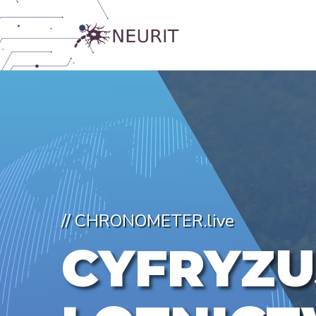
// CHRONOMETER.live
C
Y
F
R
Y
Z
U