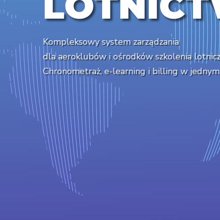
L
O
T
N
I
C
T
Kompleksowy system zarządzania
dla aeroklubów i ośrodków szkolenia lotnic
Chronometraż, e-learning i billing w jednym