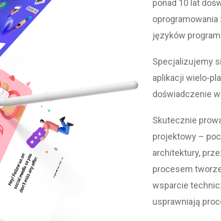
ponad 10 lat do
oprogramowania z
języków program
Specjalizujemy 
aplikacji wielo-p
doświadczenie w
Skutecznie prowa
projektowy – poc
architektury, prz
procesem tworzen
wsparcie technic
usprawniają proc