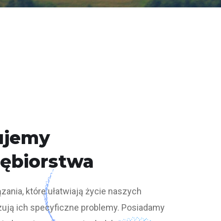
ujemy
iębiorstwa
ania, które ułatwiają życie naszych
ązują ich specyficzne problemy. Posiadamy