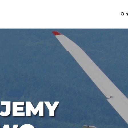
O 
J
E
M
Y