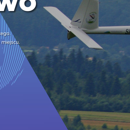
W
O
zego.
 miejscu.